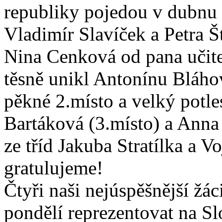
republiky pojedou v dubnu 
Vladimír Slavíček a Petra Š
Nina Cenková od pana učite
těsně unikl Antonínu Bláhovi
pěkné 2.místo a velký potle
Bartáková (3.místo) a Anna
ze tříd Jakuba Stratílka a 
gratulujeme!
Čtyři naši nejúspěšnější žá
pondělí reprezentovat na S