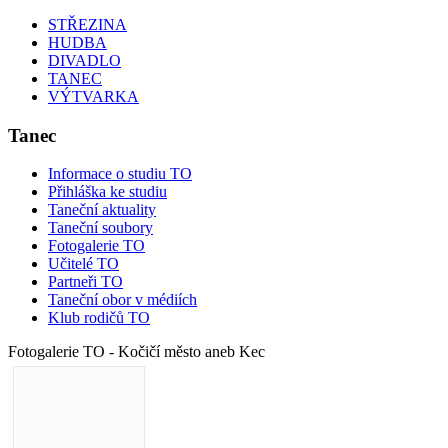
STŘEZINA
HUDBA
DIVADLO
TANEC
VÝTVARKA
Tanec
Informace o studiu TO
Přihláška ke studiu
Taneční aktuality
Taneční soubory
Fotogalerie TO
Učitelé TO
Partneři TO
Taneční obor v médiích
Klub rodičů TO
Fotogalerie TO - Kočičí město aneb Kec